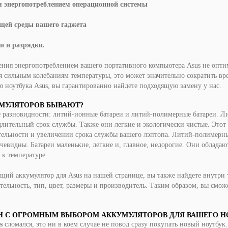
 энергопотреблением операционной системы
щей среды вашего гаджета
и и разрядки.
ения энергопотреблением вашего портативного компьютера Asus не опти
 сильным колебаниям температуры, это может значительно сократить вр
 ноутбука Asus, вы гарантированно найдете подходящую замену у нас.
МУЛЯТОРОВ БЫВАЮТ?
 разновидности:
литий-ионные
батареи и
литий-полимерные
батареи.
Л
лительный срок службы. Также они легкие и экологически чистые. Этот 
тельности и увеличении срока службы вашего
лэптопа
.
Литий-полимерн
евидны. Батареи маленькие, легкие и, главное, недорогие. Они облада
 к температуре.
щий аккумулятор для Asus на нашей странице, вы также найдете внутри
ельность, тип, цвет, размеры и производитель. Таким образом, вы смож
Н С ОГРОМНЫМ ВЫБОРОМ АККУМУЛЯТОРОВ ДЛЯ ВАШЕГО Н
s
сломался, это ни в коем случае не повод сразу покупать новый ноутбу