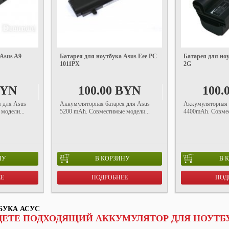
 Asus A9
Батарея для ноутбука Asus Eee PC
Батарея для но
1011PX
2G
BYN
100.00 BYN
100.
 для Asus
Аккумуляторная батарея для Asus
Аккумуляторная 
модели...
5200 mAh. Совместимые модели...
4400mAh. Совмес
НУ
В КОРЗИНУ
В 
ЕЕ
ПОДРОБНЕЕ
ПОД
БУКА АСУС
ДЕТЕ ПОДХОДЯЩИЙ АККУМУЛЯТОР ДЛЯ НОУТБУ