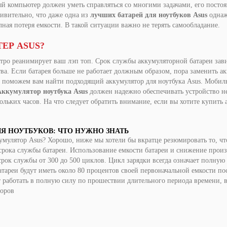
 компьютер должен уметь справляться со многими задачами, его постоянн
дивительно, что даже одна из
лучших батарей для ноутбуков Asus
однаж
лная потеря емкости. В такой ситуации важно не терять самообладание.
ТЕР
ASUS?
стро реанимирует ваш
лэп топ
. Срок службы аккумуляторной батареи зав
ва. Если батарея больше не работает должным образом, пора заменить а
 поможем вам найти подходящий аккумулятор для ноутбука Asus. Мобил
Аккумулятор ноутбука Asus
должен надежно обеспечивать устройство н
кольких часов. На что следует обратить внимание, если вы хотите купить
Я НОУТБУКОВ: ЧТО НУЖНО ЗНАТЬ
умулятор Asus? Хорошо, ниже мы хотели бы вкратце резюмировать то, чт
срока службы батареи. Использование емкости батареи и снижение прои
рок службы от 300 до 500 циклов. Цикл зарядки всегда означает полную
тареи будут иметь около 80 процентов своей первоначальной емкости пос
 работать в полную силу по прошествии длительного периода времени, вы
торов