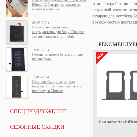
Почему аккумуляторы iPhone 11 и
компьютера быстро выяс
iPhone 12 быстро разряжаются:
анализ и решения
надежный магазин, отв
батарею для ноутбука A
возможностью доставки
20-03-2024
Почему выбирать наши
аккумуляторы для Sony: Процесс
замены батареи в by-mobile
РЕКОМЕНДУЕ
18-03-2024
Ремонт vs замена батареи iPhone:
что выбрать?
15-03-2024
Причины быстрого разряда
батареи iPhone и как решить эту
проблему в Минске
СПЕЦПРЕДЛОЖЕНИЕ
Сим лоток Apple iPhon
СЕЗОННЫЕ СКИДКИ