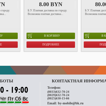
YN
8.00 BYN
80.
о городу.
Б.У. Платная доставка по городу.
Б.У. Платная дост
ка...
Возможна платная доставка...
Возможна платная
НУ
В КОРЗИНУ
В 
ЕЕ
ПОДРОБНЕЕ
ПОД
АБОТЫ
КОНТАКТНАЯ ИНФОРМ
Телефон:
(8033)632-70-24
(8029)632-70-24
(8025)630-15-66
Email:
by-mobile@bk.ru