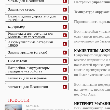
Чехлы для Планшетов
Настройки управления
Защитное стекло
Температура окружаю
Велосипедные держатели для
телефона
Периодичность зарядк
картридер
Если настройки управл
Комплекты для ремонта для
если
лаптоп
подвергался
Мобильных телефонов
аккумуляторную батарею
Аккумуляторные батарейки
18650
КАКИЕ ТИПЫ АККУ
Задние крышки (стекло)
Существуют следующие
высокое напряжение и д
Сим лотоки
показателей производи
Батарейки, аккумуляторы,
многие преимущества оч
зарядные устройства
но более чувствительны
запчасти для телефонов
Если вы нашли подходя
запчасти для Планшетов
напряжение, производит
ноутбука Asus.
НОВОСТИ
ИНТЕРНЕТ-МАГАЗИ
26-03-2024
Если
аккумулятор Asu