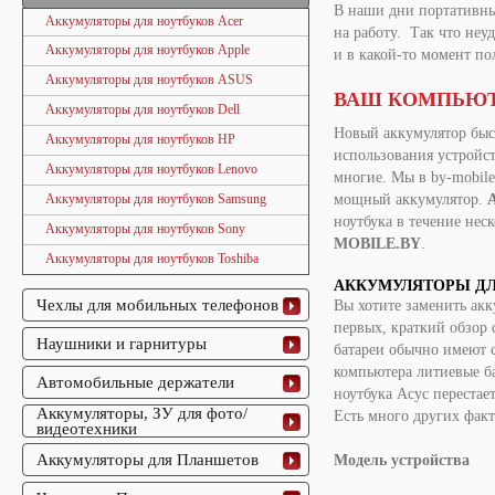
В наши дни портативный
Аккумуляторы для ноутбуков Acer
на работу. Так что неу
Аккумуляторы для ноутбуков Apple
и в какой-то момент по
Аккумуляторы для ноутбуков ASUS
ВАШ
КОМПЬЮ
Аккумуляторы для ноутбуков Dell
Новый аккумулятор бы
Аккумуляторы для ноутбуков HP
использования устройст
Аккумуляторы для ноутбуков Lenovo
многие
.
Мы в by-mobile
Аккумуляторы для ноутбуков Samsung
мощный аккумулятор.
ноутбука в течение нес
Аккумуляторы для ноутбуков Sony
MOBILE.BY
.
Аккумуляторы для ноутбуков Toshiba
АККУМУЛЯТОРЫ ДЛ
Чехлы для мобильных телефонов
Вы хотите заменить акк
первых, краткий обзор 
Наушники и гарнитуры
батареи обычно имеют с
компьютера литиевые ба
Автомобильные держатели
ноутбука
Асус
перестает
Аккумуляторы, ЗУ для фото/
Есть много других фак
видеотехники
Аккумуляторы для Планшетов
Модель устройства