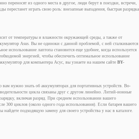
о переносят из одного места в другое, люди берут в поездки, встречи
,
ды перестанет играть свою роль: внезапные выпадения, быстрая разрядка
исит от температуры и влажности окружающей среды, а также от
ккумулятор Asus. Вы не одиноки с данной проблемой, с ней сталкиваются
ьное использование
лаптопа
становится еще удобнее, когда используется
еобходимой энергией, чтобы обеспечить оптимальное использование
 аккумулятор для компьютера
Асус
, вы узнаете на нашем сайте
BY-
о вам нужно знать об аккумуляторах для портативных устройств. Во-
зводительности цикла связаны друг с другом линейно.
Литий-ионные
 зарядку, включая разряд. При среднем использовании вашего
ле 300 циклов (около одного года использования). Если батарея вашего
 найдете подходящую замену для своего устройства у нас в каталоге.