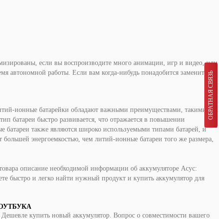
мизированы, если вы воспроизводите много анимации, игр и видео, или
емя автономной работы. Если вам когда-нибудь понадобится заменить
ОБРАТНАЯ СВЯЗЬ
итий-ионные
батарейки обладают важными преимуществами, такими как
тип батареи быстро развивается, что отражается в повышении
ые
батареи также являются широко используемыми типами батарей, и
ют большей энергоемкостью, чем
литий-ионные
батареи того же размера,
 товара описание необходимой информации об аккумуляторе
Асус
:
ете быстро и легко найти нужный продукт и купить аккумулятор для
ОУТБУКА
к. Дешевле купить новый аккумулятор. Вопрос о совместимости вашего