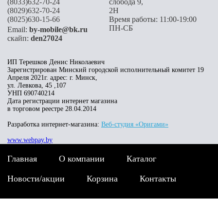
(8033)632-70-24
слобода 9,
(8029)632-70-24
2H
(8025)630-15-66
Время работы: 11:00-19:00
ПН-СБ
Email:
by-mobile@bk.ru
скайп:
den27024
ИП Терешков Денис Николаевич
Зарегистрирован Минский городской исполнительный комитет 19
Апреля 2021г. адрес: г. Минск,
ул. Левкова, 45 ,107
УНП 690740214
Дата регистрации интернет магазина
в торговом реестре 28.04.2014
Разработка интернет-магазина:
Веб-студия «Оригами»
www.webpay.by
Главная
О компании
Каталог
Новости/акции
Корзина
Контакты