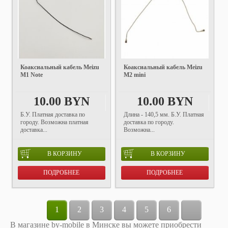
Коаксиальный кабель Meizu
Коаксиальный кабель Meizu
M1 Note
M2 mini
10.00 BYN
10.00 BYN
Б.У. Платная доставка по
Длина - 140,5 мм. Б.У. Платная
городу. Возможна платная
доставка по городу.
доставка...
Возможна...
В КОРЗИНУ
В КОРЗИНУ
ПОДРОБНЕЕ
ПОДРОБНЕЕ
1
2
3
4
5
6
В магазине by-mobile в Минске вы можете приобрести