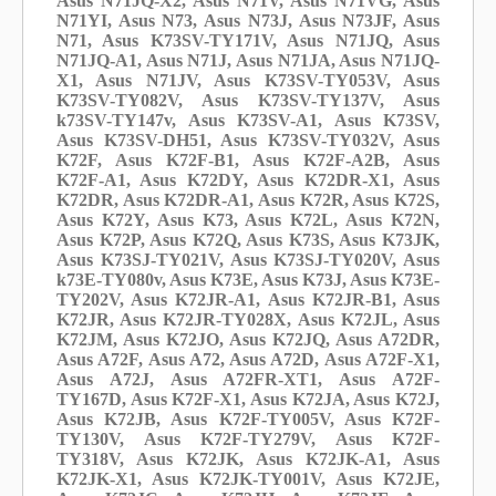
Asus N71JQ-X2, Asus N71V, Asus N71VG, Asus
N71YI, Asus N73, Asus N73J, Asus N73JF, Asus
N71, Asus K73SV-TY171V, Asus N71JQ, Asus
N71JQ-A1, Asus N71J, Asus N71JA, Asus N71JQ-
X1, Asus N71JV, Asus K73SV-TY053V, Asus
K73SV-TY082V, Asus K73SV-TY137V, Asus
k73SV-TY147v, Asus K73SV-A1, Asus K73SV,
Asus K73SV-DH51, Asus K73SV-TY032V, Asus
K72F, Asus K72F-B1, Asus K72F-A2B, Asus
K72F-A1, Asus K72DY, Asus K72DR-X1, Asus
K72DR, Asus K72DR-A1, Asus K72R, Asus K72S,
Asus K72Y, Asus K73, Asus K72L, Asus K72N,
Asus K72P, Asus K72Q, Asus K73S, Asus K73JK,
Asus K73SJ-TY021V, Asus K73SJ-TY020V, Asus
k73E-TY080v, Asus K73E, Asus K73J, Asus K73E-
TY202V, Asus K72JR-A1, Asus K72JR-B1, Asus
K72JR, Asus K72JR-TY028X, Asus K72JL, Asus
K72JM, Asus K72JO, Asus K72JQ, Asus A72DR,
Asus A72F, Asus A72, Asus A72D, Asus A72F-X1,
Asus A72J, Asus A72FR-XT1, Asus A72F-
TY167D, Asus K72F-X1, Asus K72JA, Asus K72J,
Asus K72JB, Asus K72F-TY005V, Asus K72F-
TY130V, Asus K72F-TY279V, Asus K72F-
TY318V, Asus K72JK, Asus K72JK-A1, Asus
K72JK-X1, Asus K72JK-TY001V, Asus K72JE,