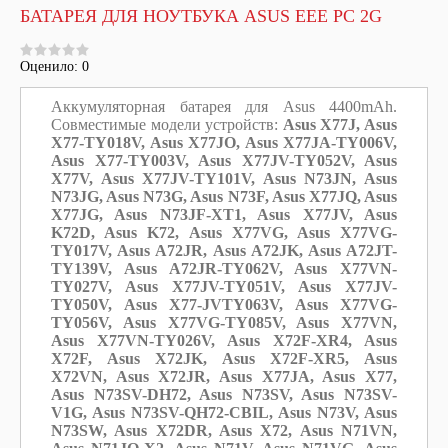
БАТАРЕЯ ДЛЯ НОУТБУКА ASUS EEE PC 2G
Оценило: 0
Аккумуляторная батарея для Asus 4400mAh.
Совместимые модели устройств:
Asus X77J, Asus
X77-TY018V, Asus X77JO, Asus X77JA-TY006V,
Asus X77-TY003V, Asus X77JV-TY052V, Asus
X77V, Asus X77JV-TY101V, Asus N73JN, Asus
N73JG, Asus N73G, Asus N73F, Asus X77JQ, Asus
X77JG, Asus N73JF-XT1, Asus X77JV, Asus
K72D, Asus K72, Asus X77VG, Asus X77VG-
TY017V, Asus A72JR, Asus A72JK, Asus A72JT-
TY139V, Asus A72JR-TY062V, Asus X77VN-
TY027V, Asus X77JV-TY051V, Asus X77JV-
TY050V, Asus X77-JVTY063V, Asus X77VG-
TY056V, Asus X77VG-TY085V, Asus X77VN,
Asus X77VN-TY026V, Asus X72F-XR4, Asus
X72F, Asus X72JK, Asus X72F-XR5, Asus
X72VN, Asus X72JR, Asus X77JA, Asus X77,
Asus N73SV-DH72, Asus N73SV, Asus N73SV-
V1G, Asus N73SV-QH72-CBIL, Asus N73V, Asus
N73SW, Asus X72DR, Asus X72, Asus N71VN,