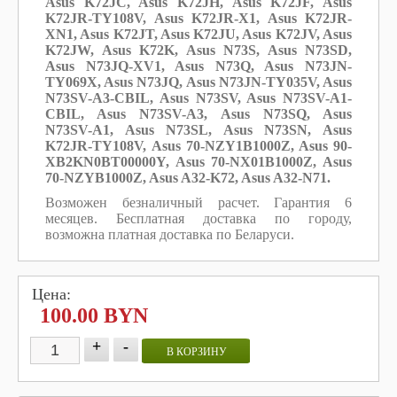
Asus K72JC, Asus K72JH, Asus K72JF, Asus
K72JR-TY108V, Asus K72JR-X1, Asus K72JR-
XN1, Asus K72JT, Asus K72JU, Asus K72JV, Asus
K72JW, Asus K72K, Asus N73S, Asus N73SD,
Asus N73JQ-XV1, Asus N73Q, Asus N73JN-
TY069X, Asus N73JQ, Asus N73JN-TY035V, Asus
N73SV-A3-CBIL, Asus N73SV, Asus N73SV-A1-
CBIL, Asus N73SV-A3, Asus N73SQ, Asus
N73SV-A1, Asus N73SL, Asus N73SN, Asus
K72JR-TY108V, Asus 70-NZY1B1000Z, Asus 90-
XB2KN0BT00000Y, Asus 70-NX01B1000Z, Asus
70-NZYB1000Z, Asus A32-K72, Asus A32-N71.
Возможен безналичный расчет. Гарантия 6
месяцев. Бесплатная доставка по городу,
возможна платная доставка по Беларуси.
Цена:
100.00 BYN
+
-
В КОРЗИНУ