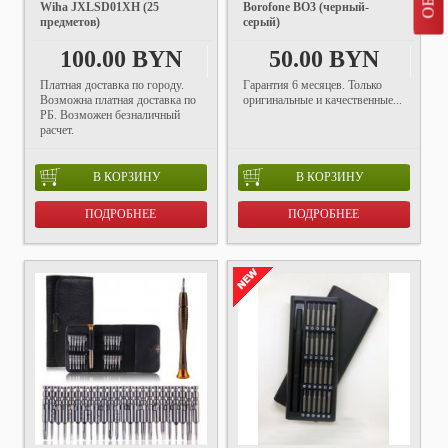
Wiha JXLSD01XH (25
Borofone BO3 (черный-
предметов)
серый)
100.00 BYN
50.00 BYN
Платная доставка по городу.
Гарантия 6 месяцев. Только
Возможна платная доставка по
оригинальные и качественные...
РБ. Возможен безналичный
расчет.
В КОРЗИНУ
В КОРЗИНУ
ПОДРОБНЕЕ
ПОДРОБНЕЕ