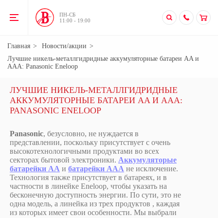
ПН-CБ
11:00 - 19:00
Главная
Новости/акции
​​Лучшие никель-металлгидридные аккумуляторные батареи AA и
AAA: Panasonic Eneloop
​​ЛУЧШИЕ НИКЕЛЬ-МЕТАЛЛГИДРИДНЫЕ
АККУМУЛЯТОРНЫЕ БАТАРЕИ AA И AAA:
PANASONIC ENELOOP
Panasonic
, безусловно, не нуждается в
представлении, поскольку присутствует с очень
высокотехнологичными продуктами во всех
секторах бытовой электроники.
Аккумуляторые
батарейки АА
и
батарейки ААА
не исключение.
Технология также присутствует в батареях, и в
частности в линейке Eneloop, чтобы указать на
бесконечную доступность энергии. По сути, это не
одна модель, а линейка из трех продуктов , каждая
из которых имеет свои особенности. Мы выбрали