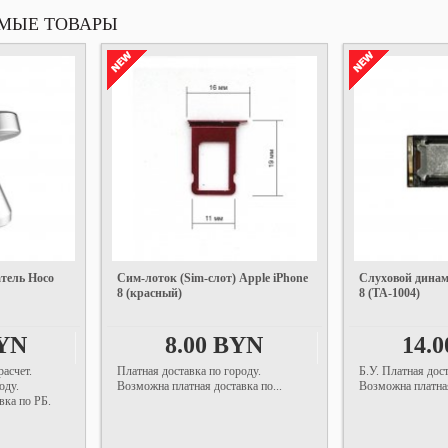
МЫЕ ТОВАРЫ
тель Hoco
Cим-лоток (Sim-слот) Apple iPhone
Слуховой динам
8 (красный)
8 (TA-1004)
BYN
8.00 BYN
14.
асчет.
Платная доставка по городу.
Б.У. Платная дост
оду.
Возможна платная доставка по...
Возможна платная
вка по РБ.