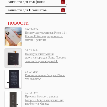
запчасти для телефонов
запчасти для Планшетов
НОВОСТИ
26-03-2024
Почему аккумуляторы iPhone 11 и
iPhone 12 быстро разряжаются:
анализ и решения
20-03-2024
Почему выбирать наши
аккумуляторы для Sony: Процесс
замены батареи в by-mobile
18-03-2024
Ремонт vs замена батареи iPhone:
что выбрать?
15-03-2024
Причины быстрого разряда
батареи iPhone и как решить эту
проблему в Минске