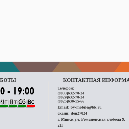
АБОТЫ
КОНТАКТНАЯ ИНФОРМ
Телефон:
(8033)632-70-24
(8029)632-70-24
(8025)630-15-66
Email:
by-mobile@bk.ru
скайп:
den27024
г. Минск ул. Романовская слобода 9,
2H