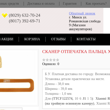
жных средств
Доставка и оплата
Гарантия
Как проехать?
Обратный звонок
(8029) 632-70-24
г. Минск ул.
(8017) 392-69-71
Романовская слобода
9 (Магазин
аккумуляторов)
/АКЦИИ
КОРЗИНА
ОТЗЫВЫ
КОНТАКТЫ
СКАНЕР ОТПЕЧАТКА ПАЛЬЦА X
Оценило: 0
Б.У. Платная доставка по городу. Возможна
Установка детали практически на месте.
Длина - 38,0 мм.
Ширина - 39,8 мм.
Толщина - 1,0 мм.
Для
(TTCF122574,
10 6
J1
1 5
)
:
Xiaomi 
(на тройную основную камеру)
, Xiaomi R