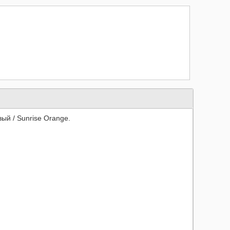
вый /
Sunrise Orange
.