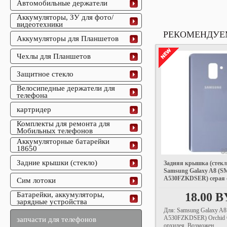
Автомобильные держатели
Аккумуляторы, ЗУ для фото/
видеотехники
РЕКОМЕНДУЕ
Аккумуляторы для Планшетов
Чехлы для Планшетов
Защитное стекло
Велосипедные держатели для
телефона
картридер
Комплекты для ремонта для
Мобильных телефонов
Аккумуляторные батарейки
18650
Задние крышки (стекло)
Задняя крышка (стекл
Samsung Galaxy A8 (S
A530FZKDSER) серая 
Сим лотоки
18.00 
Батарейки, аккумуляторы,
зарядные устройства
Для: Samsung Galaxy A8
A530FZKDSER) Orchid G
запчасти для телефонов
орхидея. Возможен...