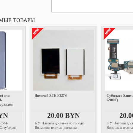
МЫЕ ТОВАРЫ
о) для
Дисплей ZTE F327S
Субплата Samsu
M-
G900F)
орхидея
BYN
20.00 BYN
20.
 (SM-
Б.У. Платная доставка по городу.
Б.У. Платная дост
ray/серая
Возможна платная доставка...
Возможна платная