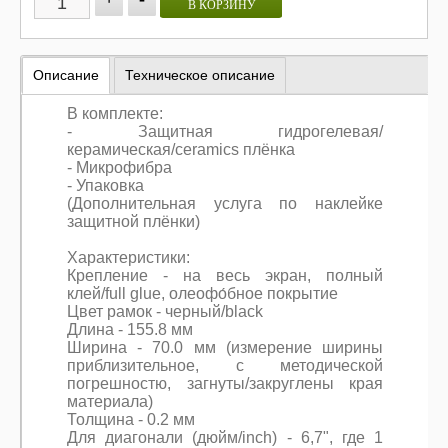
В КОРЗИНУ
Описание
Техническое описание
В комплекте:
- Защитная гидрогелевая/
керамическая/ceramics плёнка
- Микрофибра
- Упаковка
(Дополнительная услуга по наклейке
защитной плёнки)
Характеристики:
Крепление - на весь экран, полный
клей/full glue, олеофо́бное покрытие
Цвет рамок - черный/black
Длина - 155.8 мм
Ширина - 70.0 мм (измерение ширины
приблизительное, с методической
погрешностю, загнуты/закруглены края
материала)
Толщина - 0.2 мм
Для диагонали (дюйм/inch) - 6,7", где 1