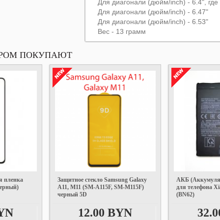
Для диагонали (дюйм/inch) - 6.4", гд
Для диагонали (дюйм/inch) - 6.47"
Для диагонали (дюйм/inch) - 6.53"
Вес - 13 грамм
АРОМ ПОКУПАЮТ
я пленка
Защитное стекло Samsung Galaxy
АКБ (Аккумуля
черный)
A11, M11 (SM-A115F, SM-M115F)
для телефона X
черный 5D
(BN62)
BYN
12.00 BYN
32.