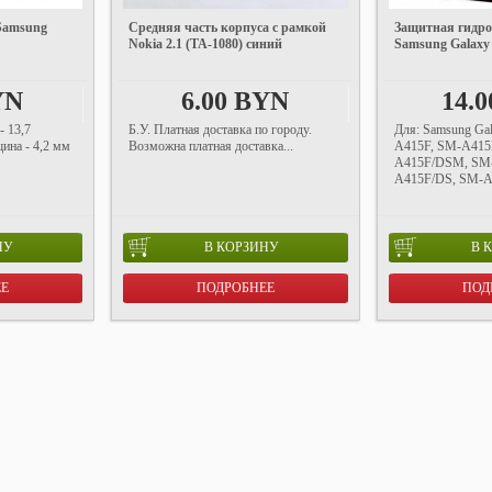
Samsung
Средняя часть корпуса с рамкой
Защитная гидро
Nokia 2.1 (TA-1080) синий
Samsung Galaxy
YN
6.00 BYN
14.
- 13,7
Б.У. Платная доставка по городу.
Для: Samsung Ga
ина - 4,2 мм
Возможна платная доставка...
A415F, SM-A415
A415F/DSM, SM
A415F/DS, SM-A
НУ
В КОРЗИНУ
В 
ЕЕ
ПОДРОБНЕЕ
ПОД