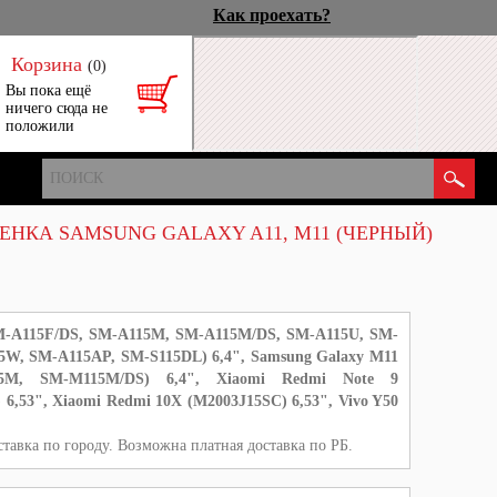
Как проехать?
Корзина
(0)
Вы пока ещё
ничего сюда не
положили
НКА SAMSUNG GALAXY A11, M11 (ЧЕРНЫЙ)
-A115F/DS,
SM-A115M, SM-A115M/DS, SM-A115U, SM-
15W, SM-A115AP, SM-S115DL
) 6,4", Samsung Galaxy M11
5M, SM-M115M/DS
) 6,4", Xiaomi Redmi Note 9
 6,53"
, Xiaomi Redmi 10X (M2003J15SC) 6,53", Vivo Y50
тавка по городу. Возможна платная доставка по РБ.