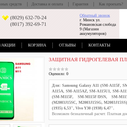
жных средств
Доставка и оплата
Гарантия
Как проехать?
Обратный звонок
(8029) 632-70-24
г. Минск ул.
(8017) 392-69-71
Романовская слобода
9 (Магазин
аккумуляторов)
/АКЦИИ
КОРЗИНА
ОТЗЫВЫ
КОНТАКТЫ
ЗАЩИТНАЯ ГИДРОГЕЛЕВАЯ ПЛЕ
Оценило: 0
Для: Samsung Galaxy A11 (
SM-A115F,
SM
A115A, SM-A115AZ, SM-A115U1, SM-A1
(
SM-M115F, SM-M115F/DSN, SM-M11
(
M2003J15SC,
M2003J15SG,
M2003J15SS)
(
1935
)
6,53"
, Vivo Y30 (1938) 6,47".
Возможен безналичный расчет. Платная дос