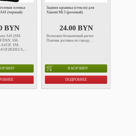
гелевая пленка
Задняя крышка (стекло) для
 A41 (черный)
Xiaomi Mi 5 (розовый)
00 BYN
24.00 BYN
laxy A41 (SM-
Возможен безналичный расчет.
F/DSN, SM-
Платная доставка по городу....
-A415F, SM-
415FZKDEUA,...
КОРЗИНУ
В КОРЗИНУ
РОБНЕЕ
ПОДРОБНЕЕ