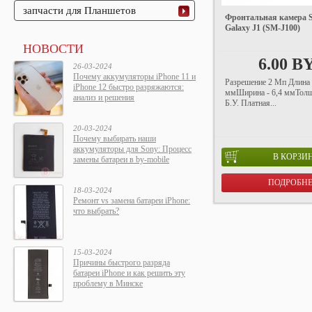
запчасти для Планшетов
Фронтальная камера 
Galaxy J1 (SM-J100)
НОВОСТИ
6.00 B
26-03-2024
Почему аккумуляторы iPhone 11 и
Разрешение 2 Мп Длина 
iPhone 12 быстро разряжаются:
ммШирина - 6,4 ммТолщ
анализ и решения
Б.У. Платная...
20-03-2024
Почему выбирать наши
аккумуляторы для Sony: Процесс
В КОРЗИ
замены батареи в by-mobile
ПОДРОБН
18-03-2024
Ремонт vs замена батареи iPhone:
что выбрать?
15-03-2024
Причины быстрого разряда
батареи iPhone и как решить эту
проблему в Минске