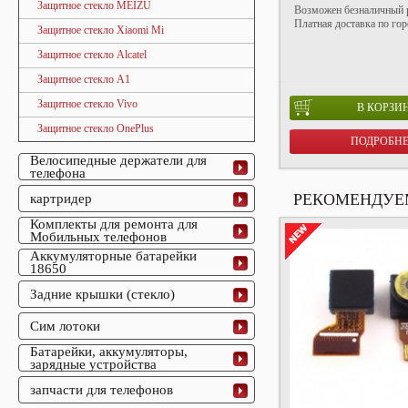
Защитное стекло MEIZU
Возможен безналичный р
Платная доставка по горо
Защитное стекло Xiaomi Mi
Защитное стекло Alcatel
Защитное стекло A1
Защитное стекло Vivo
В КОРЗИ
Защитное стекло OnePlus
ПОДРОБН
Велосипедные держатели для
телефона
РЕКОМЕНДУЕ
картридер
Комплекты для ремонта для
Мобильных телефонов
Аккумуляторные батарейки
18650
Задние крышки (стекло)
Сим лотоки
Батарейки, аккумуляторы,
зарядные устройства
запчасти для телефонов