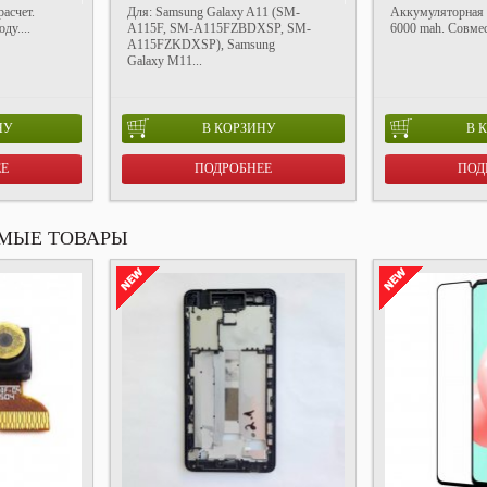
асчет.
Для: Samsung Galaxy A11 (SM-
Аккумуляторная
ду....
A115F, SM-A115FZBDXSP, SM-
6000 mah. Совмес
A115FZKDXSP), Samsung
Galaxy M11...
НУ
В КОРЗИНУ
В 
ЕЕ
ПОДРОБНЕЕ
ПОД
МЫЕ ТОВАРЫ