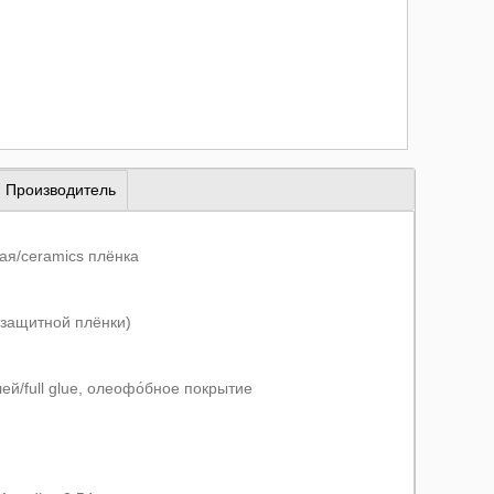
Производитель
ая/ceramics плёнка
 защитной плёнки)
ей/full glue, олеофо́бное покрытие