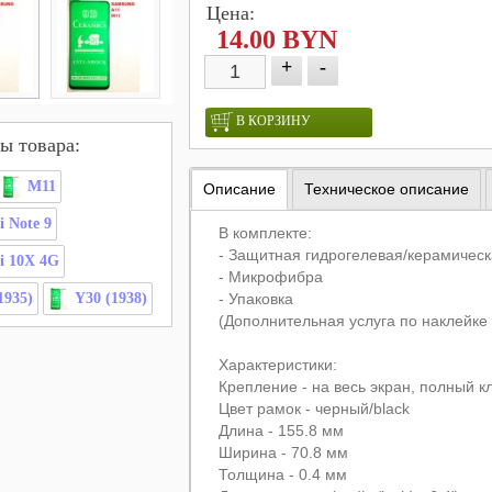
Цена:
14.00 BYN
+
-
В КОРЗИНУ
ы товара:
M11
Описание
Техническое описание
 Note 9
В комплекте:
- Защитная гидрогелевая/керамическ
i 10X 4G
- Микрофибра
1935)
Y30 (1938)
- Упаковка
(Дополнительная услуга по наклейке
Характеристики:
Крепление - на весь экран, полный кл
Цвет рамок - черный/black
Длина - 155.8 мм
Ширина - 70.8 мм
Толщина - 0.4 мм