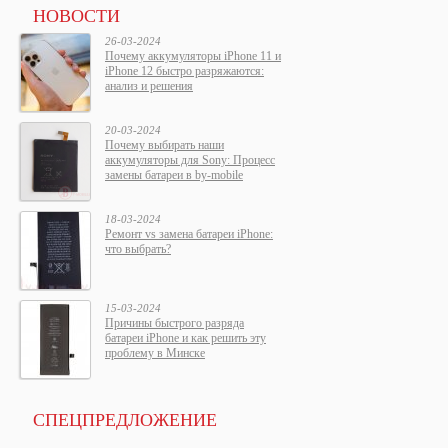
НОВОСТИ
26-03-2024
Почему аккумуляторы iPhone 11 и
iPhone 12 быстро разряжаются:
анализ и решения
20-03-2024
Почему выбирать наши
аккумуляторы для Sony: Процесс
замены батареи в by-mobile
18-03-2024
Ремонт vs замена батареи iPhone:
что выбрать?
15-03-2024
Причины быстрого разряда
батареи iPhone и как решить эту
проблему в Минске
СПЕЦПРЕДЛОЖЕНИЕ