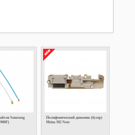
абели Samsung
Полифонический динамик (бузер)
G900F)
Meizu M2 Note