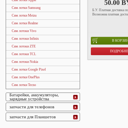
Сим лотки Apple
50.00 
Сим лотки Samsung
Б.У. Платная доставка п
Возможна платная достав
Сим лотки Meizu
Сим лотки Realme
Сим лотоки Vivo
Сим лотоки Infinix
В КОРЗИ
Сим лотоки ZTE
ПОДРОБН
Сим лотоки TCL
Сим лотоки Nokia
Сим лотки Google Pixel
Сим лотки OnePlus
Сим лотки Tecno
Батарейки, аккумуляторы,
зарядные устройства
запчасти для телефонов
запчасти для Планшетов