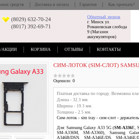
жных средств
Доставка и оплата
Гарантия
Как проехать?
Обратный звонок
(8029) 632-70-24
г. Минск ул.
(8017) 392-69-71
Романовская слобода
9 (Магазин
аккумуляторов)
/АКЦИИ
КОРЗИНА
ОТЗЫВЫ
КОНТАКТЫ
CИМ-ЛОТОК (SIM-СЛОТ) SAMSU
Оценило: 0
Платная доставка по городу. Возможна пла
Длина - 32.3 мм.
Ширина - 19.3 мм.
Толщина - 2.5 мм.
Cим-лоток - sim tray - cим-слот - держате
Для: Samsung Galaxy A33 5G (
SM-A336
E, 
SM-A336M, SM-A3360), Samsung Gal
A346B/DSN, SM-A346E/DS, SM-A346E