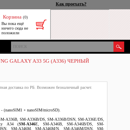
Как проехать?
Корзина
(0)
Вы пока ещё
ничего сюда не
положили
NG GALAXY A33 5G (A336) ЧЕРНЫЙ
тная доставка по РБ. Возможен безналичный расчет.
ль - (nanoSIM1 + nanoSIM/microSD).
SM-A336B, SM-A336B/DS, SM-A336B/DSN, SM-A336E/DS,
axy A34 (
SM-A346
E, SM-A346B, SM-A346B/DS, SM-
/DSN, SM-A346M, SM-A346M/N, SM-A346M/DSN, SM-