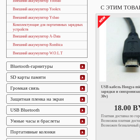
Внешний аккумулятор Yoobao
С ЭТИМ ТОВ
Внешний аккумулятор Yookrx
Внешний аккумулятор Ysbao
Комплектующие для портативных зарядных
устройств
Внешний аккумулятор A-Data
Внешний аккумулятор Rombica
Внешний аккумулятор W.O.L.T
Bluetooth-гарнитуры
SD карты памяти
USB кабель Hongya mi
Громкая связь
зарядки и синхрониза
30v)
Защитная пленка на экран
18.00 
USB Bluetooth
Платная доставка по гор
Возможна платная доста
Умные часы и браслеты
Возможен безналичный р
Портативные колонки