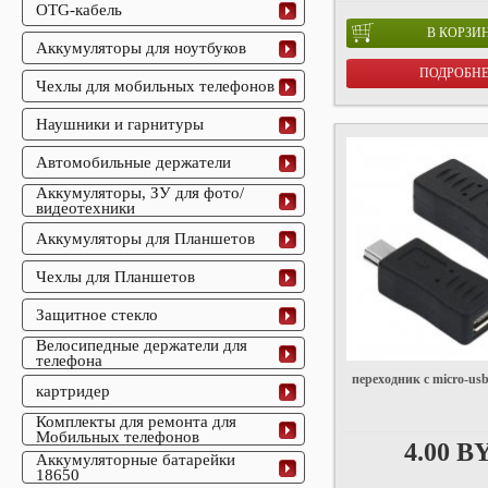
OTG-кабель
В КОРЗИ
Аккумуляторы для ноутбуков
ПОДРОБН
Чехлы для мобильных телефонов
Наушники и гарнитуры
Автомобильные держатели
Аккумуляторы, ЗУ для фото/
видеотехники
Аккумуляторы для Планшетов
Чехлы для Планшетов
Защитное стекло
Велосипедные держатели для
телефона
переходник с micro-usb
картридер
Комплекты для ремонта для
Мобильных телефонов
4.00 B
Аккумуляторные батарейки
18650