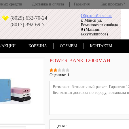
жных средств
Доставка и оплата
Гарантия
Как проехать?
Обратный звонок
(8029) 632-70-24
г. Минск ул.
(8017) 392-69-71
Романовская слобода
9 (Магазин
аккумуляторов)
/АКЦИИ
КОРЗИНА
ОТЗЫВЫ
КОНТАКТЫ
POWER BANK 12000MAH
Оценило: 1
Возможен безналичный расчет. Гарантия 12
Бесплатная доставка по городу, возможна п
Цена: