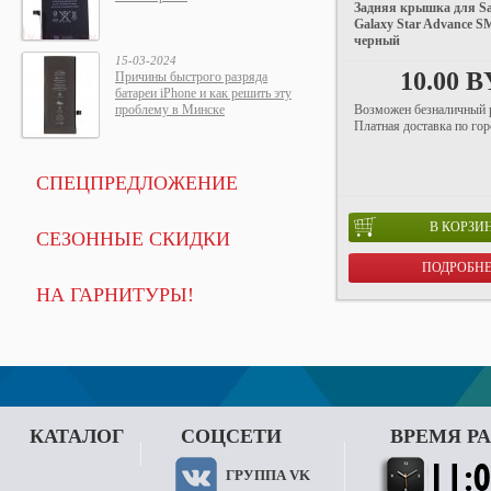
Задняя крышка для S
Galaxy Star Advance 
черный
15-03-2024
10.00 
Причины быстрого разряда
батареи iPhone и как решить эту
Возможен безналичный р
проблему в Минске
Платная доставка по горо
СПЕЦПРЕДЛОЖЕНИЕ
В КОРЗИ
СЕЗОННЫЕ СКИДКИ
ПОДРОБН
НА ГАРНИТУРЫ!
КАТАЛОГ
СОЦСЕТИ
ВРЕМЯ Р
ГРУППА VK