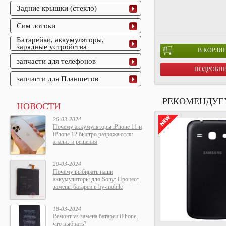
Задние крышки (стекло)
Сим лотоки
Батарейки, аккумуляторы,
зарядные устройства
В КОРЗИ
запчасти для телефонов
ПОДРОБН
запчасти для Планшетов
РЕКОМЕНДУЕ
НОВОСТИ
26-03-2024
Почему аккумуляторы iPhone 11 и
iPhone 12 быстро разряжаются:
анализ и решения
20-03-2024
Почему выбирать наши
аккумуляторы для Sony: Процесс
замены батареи в by-mobile
18-03-2024
Ремонт vs замена батареи iPhone:
что выбрать?