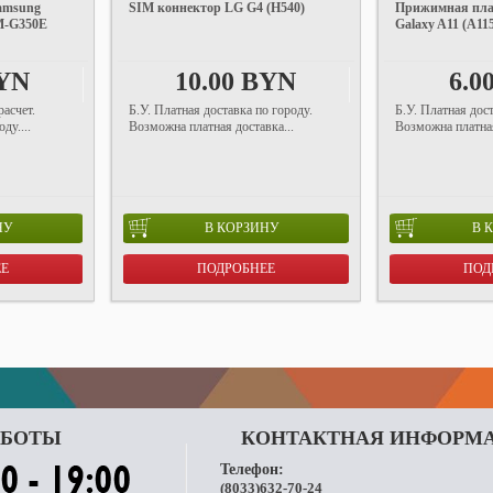
amsung
SIM коннектор LG G4 (H540)
Прижимная пла
SM-G350E
Galaxy A11 (A11
BYN
10.00 BYN
6.0
асчет.
Б.У. Платная доставка по городу.
Б.У. Платная дост
ду....
Возможна платная доставка...
Возможна платная
НУ
В КОРЗИНУ
В 
ЕЕ
ПОДРОБНЕЕ
ПОД
АБОТЫ
КОНТАКТНАЯ ИНФОРМ
Телефон:
(8033)632-70-24