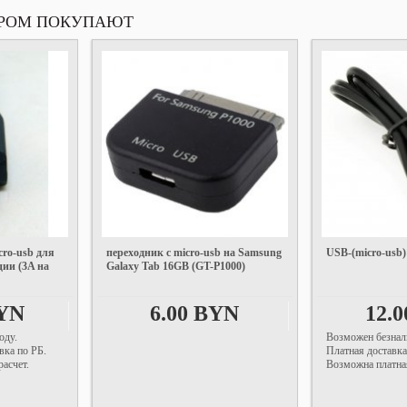
АРОМ ПОКУПАЮТ
cro-usb для
переходник с micro-usb на Samsung
USB-(micro-usb)
ции (3A на
Galaxy Tab 16GB (GT-P1000)
BYN
6.00 BYN
12.
оду.
Возможен безнал
вка по РБ.
Платная доставка
асчет.
Возможна платная