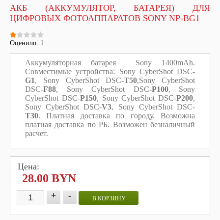
АКБ (АККУМУЛЯТОР, БАТАРЕЯ) ДЛЯ
ЦИФРОВЫХ ФОТОАППАРАТОВ SONY NP-BG1
Оценило: 1
Аккумуляторная батарея Sony 1400mAh.
Совместимые устройства:
Sony CyberShot DSC-
G1
,
Sony CyberShot DSC-
T50
,Sony CyberShot
DSC-
F88
, Sony CyberShot DSC-
P100
, Sony
CyberShot DSC-
P150
, Sony CyberShot DSC-
P200
,
Sony CyberShot DSC-
V3
, Sony CyberShot DSC-
T30
.
Платная доставка по городу. Возможна
платная доставка по РБ. Возможен безналичный
расчет.
Цена:
28.00 BYN
+
-
В КОРЗИНУ