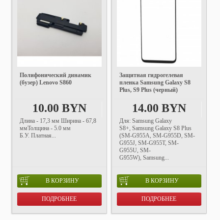
Полифонический динамик
Защитная гидрогелевая
(бузер) Lenovo S860
пленка Samsung Galaxy S8
Plus, S9 Plus (черный)
10.00 BYN
14.00 BYN
Длина - 17,3 мм Ширина - 67,8
Для: Samsung Galaxy
ммТолщина - 5.0 мм
S8+, Samsung Galaxy S8 Plus
Б.У. Платная...
(SM-G955A, SM-G955D, SM-
G955J, SM-G955T, SM-
G955U, SM-
G955W), Samsung...
В КОРЗИНУ
В КОРЗИНУ
ПОДРОБНЕЕ
ПОДРОБНЕЕ