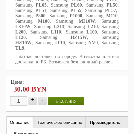
Samsung
PL65
, Samsung
PL60
, Samsung
PL50
,
Samsung
PL51
, Samsung
PL55
, Samsung
PL57
,
Samsung
P800
, Samsung
P1000
, Samsung
M110
,
Samsung
M100
,
Samsung
M310W
,
Samsung
L310W
,
Samsung
L313
,
Samsung
L210
, Samsung
L200
, Samsung
L110
, Samsung
L100
,
Samsung
L120
,
Samsung
HZ15W
, Samsung
HZ10W
,
Samsung
IT10
, Samsung
NV9
, Samsung
TL9
.
Платная доставка по городу. Возможна платная
доставка по РБ. Возможен безналичный расчет.
Цена:
30.00 BYN
+
-
В КОРЗИНУ
Описание
Техническое описание
Производитель
В комплекте: