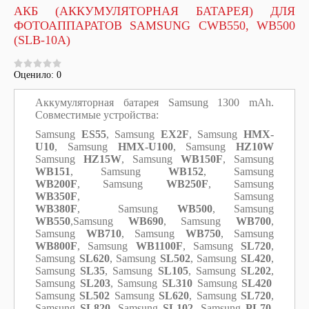
АКБ (АККУМУЛЯТОРНАЯ БАТАРЕЯ) ДЛЯ
ФОТОАППАРАТОВ SAMSUNG CWB550, WB500
(SLB-10A)
Оценило: 0
Аккумуляторная батарея Samsung 1300 mAh.
Совместимые устройства:
Samsung
ES55
, Samsung
EX2F
, Samsung
HMX-
U10
, Samsung
HMX-U100
, Samsung
HZ10W
Samsung
HZ15W
, Samsung
WB150F
, Samsung
WB151
, Samsung
WB152
, Samsung
WB200F
,
Samsung
WB250F
,
Samsung
WB350F
, Samsung
WB380F
, Samsung
WB500
,
Samsung
WB550
,
Samsung
WB690
, Samsung
WB700
,
Samsung
WB710
, Samsung
WB750
, Samsung
WB800F
, Samsung
WB1100F
,
Samsung
SL720
,
Samsung
SL620
, Samsung
SL502
, Samsung
SL420
,
Samsung
SL35
,
Samsung
SL105
,
Samsung
SL202
,
Samsung
SL203
, Samsung
SL310
Samsung
SL420
Samsung
SL502
Samsung
SL620
, Samsung
SL720
,
Samsung
SL820
,
Samsung
SL102
, Samsung
PL70
,