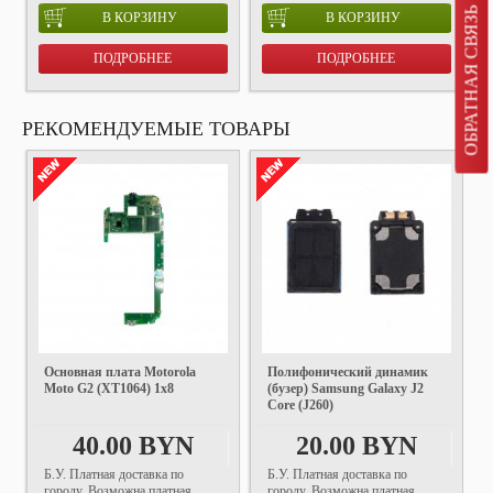
ОБРАТНАЯ СВЯЗЬ
В КОРЗИНУ
В КОРЗИНУ
ПОДРОБНЕЕ
ПОДРОБНЕЕ
РЕКОМЕНДУЕМЫЕ ТОВАРЫ
Основная плата Motorola
Полифонический динамик
Moto G2 (XT1064) 1x8
(бузер) Samsung Galaxy J2
Core (J260)
40.00 BYN
20.00 BYN
Б.У. Платная доставка по
Б.У. Платная доставка по
городу. Возможна платная
городу. Возможна платная