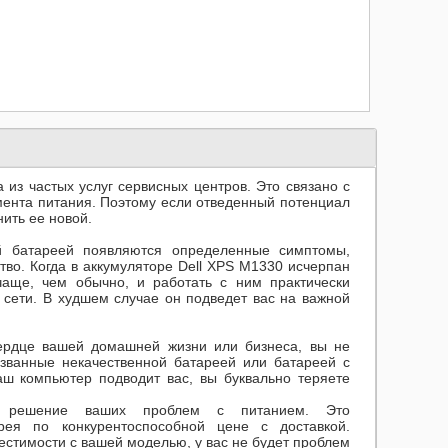
 из частых услуг сервисных центров. Это связано с
ента питания. Поэтому если отведенный потенциал
ить ее новой.
й батареей появляются определенные симптомы,
тво. Когда в аккумуляторе
Dell XPS M1330
исчерпан
чаще, чем обычно, и работать с ним практически
 сети. В худшем случае он подведет вас на важной
сердце вашей домашней жизни или бизнеса, вы не
ызванные некачественной батареей или батареей с
аш компьютер подводит вас, вы буквально теряете
решение ваших проблем с питанием. Это
рея по конкурентоспособной цене с доставкой.
естимости с вашей моделью, у вас не будет проблем