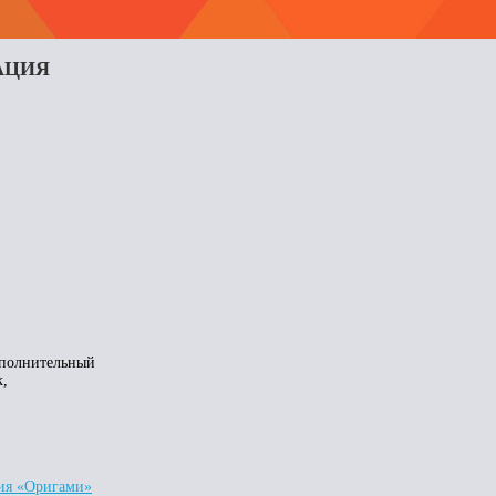
АЦИЯ
сполнительный
к,
дия «Оригами»