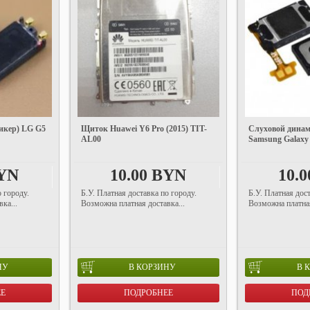
икер) LG G5
Щиток Huawei Y6 Pro (2015) TIT-
Слуховой динам
AL00
Samsung Galaxy
BYN
10.00 BYN
10.
о городу.
Б.У. Платная доставка по городу.
Б.У. Платная дост
ка...
Возможна платная доставка...
Возможна платная
НУ
В КОРЗИНУ
В 
ЕЕ
ПОДРОБНЕЕ
ПОД