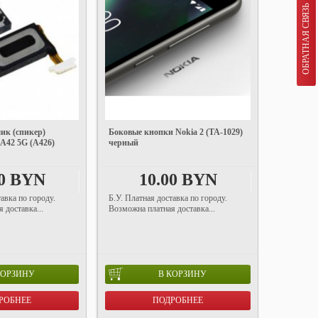
ОБРАТНАЯ СВЯЗЬ
ик (спикер)
Боковые кнопки Nokia 2 (TA-1029)
 A42 5G (A426)
черный
00 BYN
10.00 BYN
авка по городу.
Б.У. Платная доставка по городу.
 доставка...
Возможна платная доставка...
КОРЗИНУ
В КОРЗИНУ
РОБНЕЕ
ПОДРОБНЕЕ