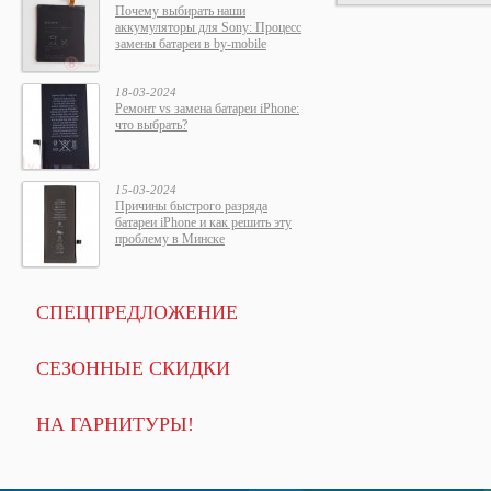
Почему выбирать наши
аккумуляторы для Sony: Процесс
замены батареи в by-mobile
18-03-2024
Ремонт vs замена батареи iPhone:
что выбрать?
15-03-2024
Причины быстрого разряда
батареи iPhone и как решить эту
проблему в Минске
СПЕЦПРЕДЛОЖЕНИЕ
СЕЗОННЫЕ СКИДКИ
НА ГАРНИТУРЫ!