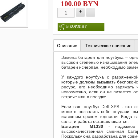
100.00 BYN
+
-
В КОРЗИНУ
Описание
Техническое описание
Замена батареи для ноутбука – одна
высокой степенью изнашивания элем
батареи исчерпан, необходимо замен
У каждого ноутбука с разряженно
которые должны вызывать беспокойс
ресурс, его необходимо заряжать 
невозможно, если он не питается от
встрече или в поездке.
Если ваш ноутбук
Dell XPS
- это 
можете позволить себе неудачи, в
истекшим сроком годности. Когда в
силы, и работа останавливается.
Батарея M1330
- надежное 
высококачественная сменная бата
Поскольку она разработана для совм