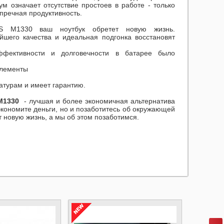
м означает отсутствие простоев в работе - только
пречная продуктивность.
PS M1330
ваш ноутбук обретет новую жизнь.
йшего качества и идеальная подгонка восстановят
ффективности и долговечности в батарее было
элементы
атурам и имеет гарантию.
M1330
- лучшая и более экономичная альтернатива
экономите деньги, но и позаботитесь об окружающей
 новую жизнь, а мы об этом позаботимся.