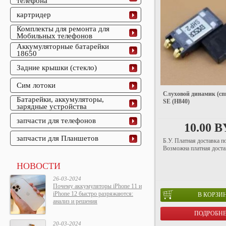
телефона
картридер
Комплекты для ремонта для
Мобильных телефонов
Аккумуляторные батарейки
18650
Задние крышки (стекло)
Сим лотоки
Слуховой динамик (сп
Батарейки, аккумуляторы,
SE (H840)
зарядные устройства
запчасти для телефонов
10.00 
запчасти для Планшетов
Б.У. Платная доставка п
Возможна платная достав
НОВОСТИ
26-03-2024
Почему аккумуляторы iPhone 11 и
iPhone 12 быстро разряжаются:
В КОРЗИ
анализ и решения
ПОДРОБН
20-03-2024