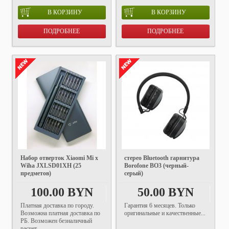
В КОРЗИНУ
В КОРЗИНУ
ПОДРОБНЕЕ
ПОДРОБНЕЕ
Набор отверток Xiaomi Mi x
стерео Bluetooth гарнитура
Wiha JXLSD01XH (25
Borofone BO3 (черный-
предметов)
серый)
100.00 BYN
50.00 BYN
Платная доставка по городу.
Гарантия 6 месяцев. Только
Возможна платная доставка по
оригинальные и качественные...
РБ. Возможен безналичный
расчет.