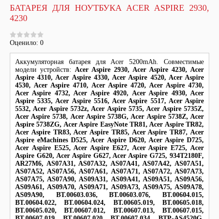
БАТАРЕЯ ДЛЯ НОУТБУКА ACER ASPIRE 2930,
4230
Оценило: 0
Аккумуляторная батарея для Acer 5200mAh. Совместимые
модели устройств:
Acer Aspire 2930, Acer Aspire 4230, Acer
Aspire 4310, Acer Aspire 4330, Acer Aspire 4520, Acer Aspire
4530, Acer Aspire 4710, Acer Aspire 4720, Acer Aspire 4730,
Acer Aspire 4732, Acer Aspire 4920, Acer Aspire 4930, Acer
Aspire 5335, Acer Aspire 5516, Acer Aspire 5517, Acer Aspire
5532, Acer Aspire 5732z, Acer Aspire 5735, Acer Aspire 5735Z,
Acer Aspire 5738, Acer Aspire 5738G, Acer Aspire 5738Z, Acer
Aspire 5738ZG, Acer Aspire EasyNote TR81, Acer Aspire TR82,
Acer Aspire TR83, Acer Aspire TR85, Acer Aspire TR87, Acer
Aspire eMachines D525, Acer Aspire D620, Acer Aspire D725,
Acer Aspire E525, Acer Aspire E627, Acer Aspire E725, Acer
Aspire G620, Acer Aspire G627, Acer Aspire G725, 934T2180F,
AR27M6, AS07A31, AS07A32, AS07A41, AS07A42, AS07A51,
AS07A52, AS07A56, AS07A61, AS07A71, AS07A72, AS07A73,
AS07A75, AS07A90, AS09A31, AS09A41, AS09A51, AS09A56,
AS09A61, AS09A70, AS09A71, AS09A73, AS09A75, AS09A78,
AS09A90, BT.00603.036, BT.00603.076, BT.00604.015,
BT.00604.022, BT.00604.024, BT.00605.019, BT.00605.018,
BT.00605.020, BT.00607.012, BT.00607.013, BT.00607.015,
BT.00607.019, BT.00607.020, BT.00607.034, BTP-AS4520G,