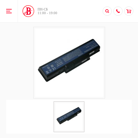
ПН-CБ
11:00 - 19:00