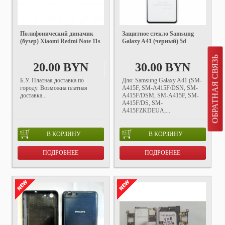
Полифонический динамик
Защитное стекло Samsung
(бузер) Xiaomi Redmi Note 11s
Galaxy A41 (черный) 5d
ОБРАТНАЯ СВЯЗЬ
20.00 BYN
30.00 BYN
Б.У. Платная доставка по
Для: Samsung Galaxy A41 (SM-
городу. Возможна платная
A415F, SM-A415F/DSN, SM-
доставка...
A415F/DSM, SM-A415F, SM-
A415F/DS, SM-
A415FZKDEUA,...
В КОРЗИНУ
В КОРЗИНУ
ПОДРОБНЕЕ
ПОДРОБНЕЕ