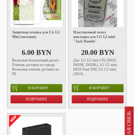
Защитная пленка для LG G2
Пластиковый чехол
Mini (матовая)
накладка для LG G2 mini
"Jack Daniels"
6.00 BYN
20.00 BYN
Возможен безналичный расчет.
Для: LG G2 mini LTE (D620,
Платная доставка по городу.
D620R, D620K), LG G2 mini
Возможна платная доставка по
D618 Dual SIM, LG G2 mini
РБ.
(2014)...
В КОРЗИНУ
В КОРЗИНУ
ПОДРОБНЕЕ
ПОДРОБНЕЕ
ОБРАТНАЯ СВЯЗЬ