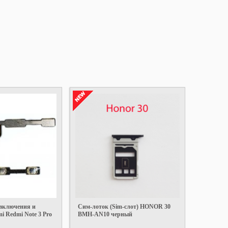
включения и
Cим-лоток (Sim-слот) HONOR 30
i Redmi Note 3 Pro
BMH-AN10 черный