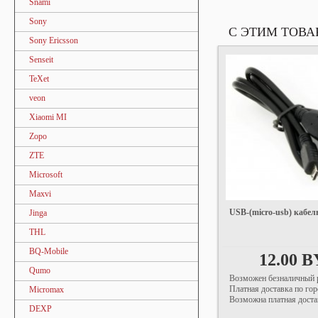
Snami
Sony
С ЭТИМ ТОВ
Sony Ericsson
Senseit
TeXet
veon
Xiaomi MI
Zopo
ZTE
Microsoft
Maxvi
USB-(micro-usb) кабел
Jinga
THL
BQ-Mobile
12.00 
Qumo
Возможен безналичный р
Платная доставка по гор
Micromax
Возможна платная доста
DEXP