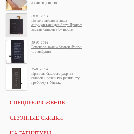
анализ и решения
20-03-2024
Почему выбирать наши
аккумуляторы для Sony: Процесс
замены батареи в by-mobile
18-03-2024
Ремонт vs замена батареи iPhone:
что выбрать?
15-03-2024
Причины быстрого разряда
батареи iPhone и как решить эту
проблему в Минске
СПЕЦПРЕДЛОЖЕНИЕ
СЕЗОННЫЕ СКИДКИ
НА ГАРНИТУРЫ!