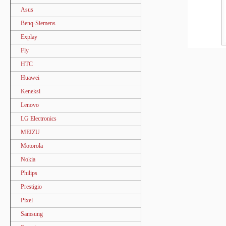
Asus
Benq-Siemens
Explay
Fly
HTC
Huawei
Keneksi
Lenovo
LG Electronics
MEIZU
Motorola
Nokia
Philips
Prestigio
Pixel
Samsung