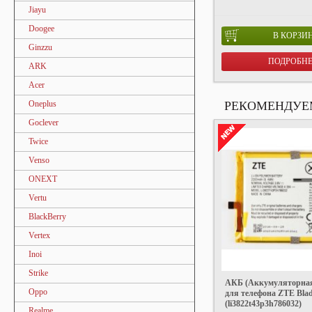
Jiayu
Doogee
В КОРЗИ
Ginzzu
ПОДРОБН
ARK
Acer
Oneplus
РЕКОМЕНДУЕ
Goclever
Twice
Venso
ONEXT
Vertu
BlackBerry
Vertex
Inoi
Strike
АКБ (Аккумуляторная
Oppo
для телефона ZTE Bla
(li3822t43p3h786032)
Realme