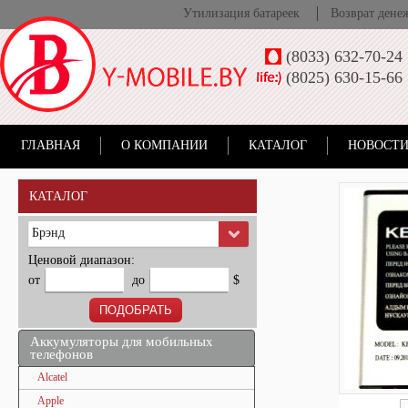
Утилизация батареек
Возврат дене
(8033) 632-70-24
(8025) 630-15-66
ГЛАВНАЯ
О КОМПАНИИ
КАТАЛОГ
НОВОСТИ
КАТАЛОГ
Брэнд
Ценовой диапазон:
от
до
$
Аккумуляторы для мобильных
телефонов
Alcatel
Apple