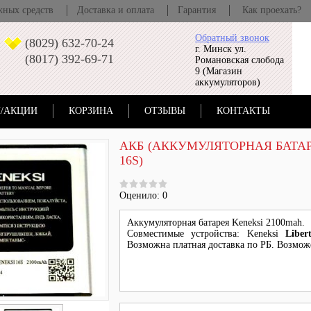
жных средств
Доставка и оплата
Гарантия
Как проехать?
Обратный звонок
(8029) 632-70-24
г. Минск ул.
(8017) 392-69-71
Романовская слобода
9 (Магазин
аккумуляторов)
/АКЦИИ
КОРЗИНА
ОТЗЫВЫ
КОНТАКТЫ
АКБ (АККУМУЛЯТОРНАЯ БАТАР
16S)
Оценило: 0
Аккумуляторная батарея Keneksi 2100mah.
Совместимые устройства:
Keneksi
Liber
Возможна платная доставка по РБ. Возмож