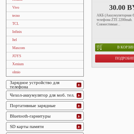
30.00 
Vivo
АКБ (Аккумуляторная б
tecno
телефона ZTE 2200mah.
TCL
Совместимые...
Infinix
Itel
В КОРЗИ
Maxcom
JOYS
ПОДРОБН
Xenium
olmio
Зарядное устройство для
телефона
Чехол-аккумулятор для моб. тел.
Портативные зарядные
Bluetooth-гарнитуры
SD карты памяти