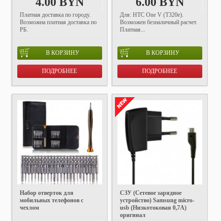
4.00 BYN
6.00 BYN
Платная доставка по городу.
Для: HTC One V (T320e).
Возможна платная доставка по
Возможен безналичный расчет.
РБ.
Платная...
В КОРЗИНУ
В КОРЗИНУ
ПОДРОБНЕЕ
ПОДРОБНЕЕ
Набор отверток для
СЗУ (Сетевое зарядное
мобильных телефонов с
устройство) Samsung micro-
чехлом
usb (Низкотоковая 0,7A)
оригинал